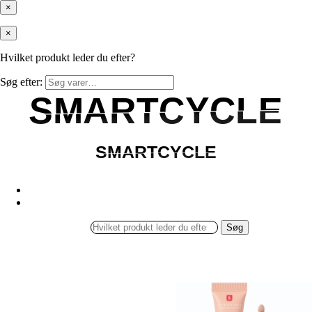
×
×
Hvilket produkt leder du efter?
Søg efter:
SMARTCYCLE
SMARTCYCLE
SMARTCYCLE
SMARTCYCLE
Søg