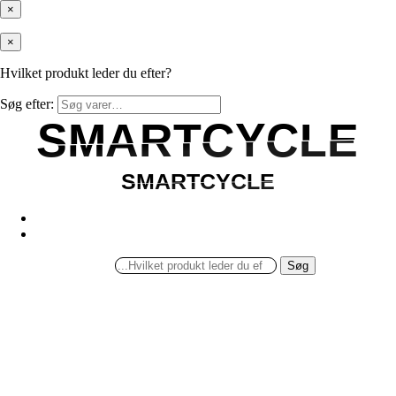
×
×
Hvilket produkt leder du efter?
Søg efter:
SMARTCYCLE
SMARTCYCLE
SMARTCYCLE
SMARTCYCLE
Søg