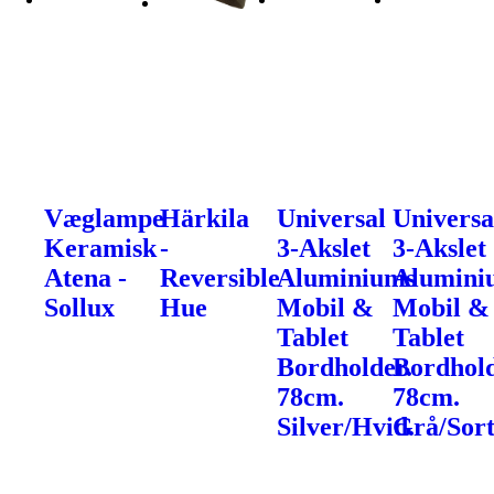
Væglampe
Härkila
Universal
Universa
Keramisk
-
3-Akslet
3-Akslet
Atena -
Reversible
Aluminiums
Alumini
Sollux
Hue
Mobil &
Mobil &
Tablet
Tablet
Bordholder.
Bordhold
78cm.
78cm.
Silver/Hvid.
Grå/Sort