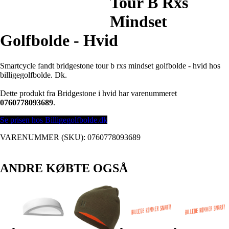
Tour B Rxs
Mindset
Golfbolde - Hvid
Smartcycle fandt bridgestone tour b rxs mindset golfbolde - hvid hos
billigegolfbolde. Dk.
Dette produkt fra Bridgestone i hvid har varenummeret
0760778093689
.
Se prisen hos Billigegolfbolde.dk
VARENUMMER (SKU):
0760778093689
ANDRE KØBTE OGSÅ