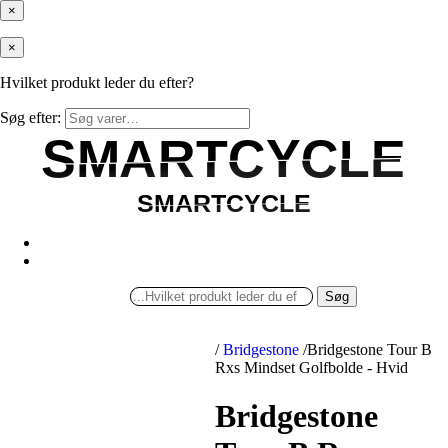
×
×
Hvilket produkt leder du efter?
Søg efter:
SMARTCYCLE
SMARTCYCLE
SMARTCYCLE
SMARTCYCLE
Søg
/
Bridgestone
/
Bridgestone Tour B
Rxs Mindset Golfbolde - Hvid
Bridgestone