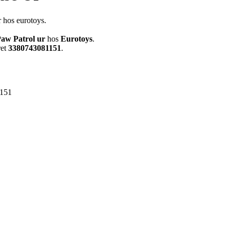
r hos eurotoys.
aw Patrol ur
hos
Eurotoys
.
ret
3380743081151
.
151