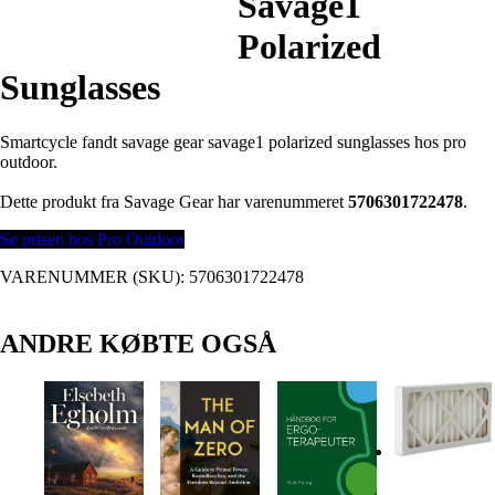
Savage1
Polarized
Sunglasses
Smartcycle fandt savage gear savage1 polarized sunglasses hos pro
outdoor.
Dette produkt fra Savage Gear har varenummeret
5706301722478
.
Se prisen hos Pro Outdoor
VARENUMMER (SKU):
5706301722478
ANDRE KØBTE OGSÅ