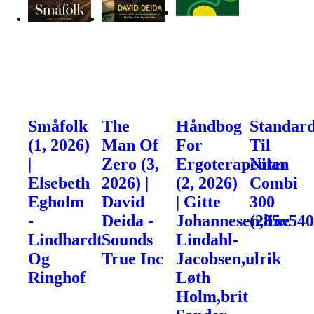
Småfolk
The
Håndbog
Standard
(1, 2026)
Man Of
For
Til
|
Zero (3,
Ergoterapeuter
Nilan
Elsebeth
2026) |
(2, 2026)
Combi
Egholm
David
| Gitte
300
-
Deida -
Johannesen,line
(285x54
Lindhardt
Sounds
Lindahl-
Og
True Inc
Jacobsen,ulrik
Ringhof
Løth
Holm,brit