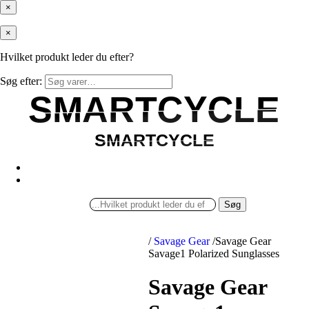
×
×
Hvilket produkt leder du efter?
Søg efter:
SMARTCYCLE
SMARTCYCLE
SMARTCYCLE
SMARTCYCLE
Søg
/
Savage Gear
/
Savage Gear
Savage1 Polarized Sunglasses
Savage Gear