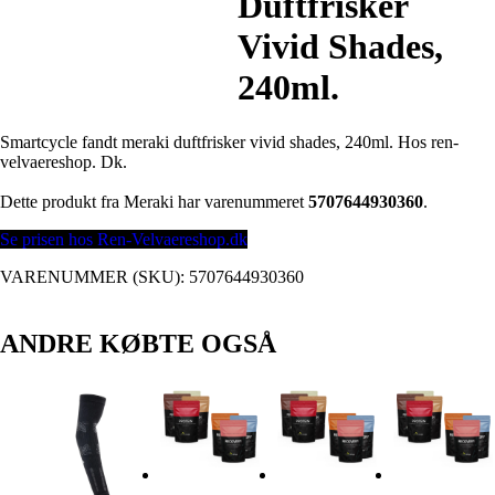
Duftfrisker
Vivid Shades,
240ml.
Smartcycle fandt meraki duftfrisker vivid shades, 240ml. Hos ren-
velvaereshop. Dk.
Dette produkt fra Meraki har varenummeret
5707644930360
.
Se prisen hos Ren-Velvaereshop.dk
VARENUMMER (SKU):
5707644930360
ANDRE KØBTE OGSÅ