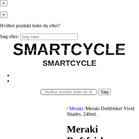
×
×
Hvilket produkt leder du efter?
Søg efter:
SMARTCYCLE
SMARTCYCLE
SMARTCYCLE
SMARTCYCLE
Søg
/
Meraki
/
Meraki Duftfrisker Vivid
Shades, 240ml.
Meraki