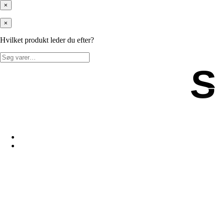
×
×
Hvilket produkt leder du efter?
Søg
efter:
S