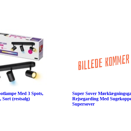
otlampe Med 3 Spots,
Super Sover Mørklægningsga
 Sort (restsalg)
Rejsegarding Med Sugekoppe
Supersover