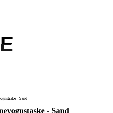
E
E
ognstaske - Sand
nevognstaske - Sand