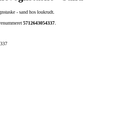
nstaske - sand hos loukrudt.
arenummeret
5712643054337
.
4337