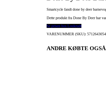
Smartcycle fandt done by deer barnevog
Dette produkt fra Done By Deer har v
Se prisen hos Loukrudt
VARENUMMER (SKU):
571264305
ANDRE KØBTE OGSÅ