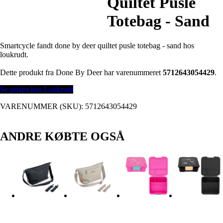
Quiltet Pusle
Totebag - Sand
Smartcycle fandt done by deer quiltet pusle totebag - sand hos
loukrudt.
Dette produkt fra Done By Deer har varenummeret
5712643054429
.
Se prisen hos Loukrudt
VARENUMMER (SKU):
5712643054429
ANDRE KØBTE OGSÅ