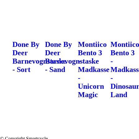
Done By
Done By
Montiico
Montiic
Deer
Deer
Bento 3
Bento 3
Barnevognstaske
Barnevognstaske
-
-
- Sort
- Sand
Madkasse
Madkass
-
-
Unicorn
Dinosau
Magic
Land
© Copyright Smartcycle