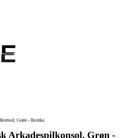
E
E
lkonsol, Grøn - Ikonka
k Arkadespilkonsol, Grøn -