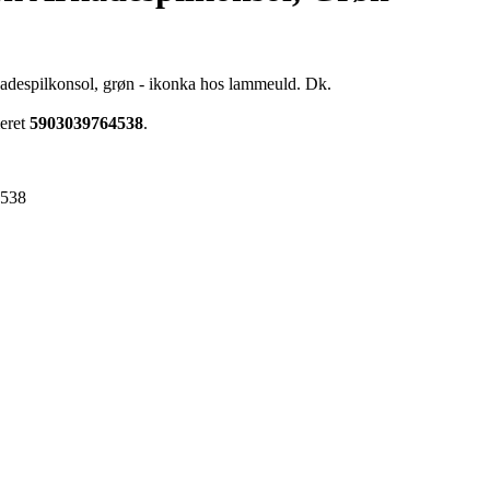
kadespilkonsol, grøn - ikonka hos lammeuld. Dk.
eret
5903039764538
.
4538