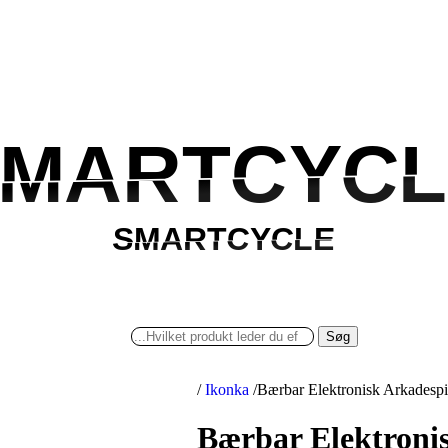
MARTCYCL
SMARTCYCL
SMARTCYCLE
SMARTCYCLE
Søg
/
Ikonka
/
Bærbar Elektronisk Arkadespi
Bærbar Elektronis