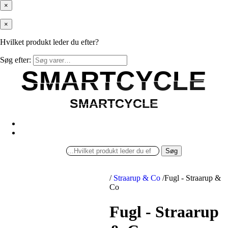
×
×
Hvilket produkt leder du efter?
Søg efter:
SMARTCYCLE
SMARTCYCLE
SMARTCYCLE
SMARTCYCLE
Søg
/
Straarup & Co
/
Fugl - Straarup &
Co
Fugl - Straarup