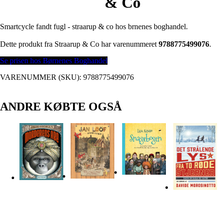
& Co
Smartcycle fandt fugl - straarup & co hos brnenes boghandel.
Dette produkt fra Straarup & Co har varenummeret
9788775499076
.
Se prisen hos Børnenes Boghandel
VARENUMMER (SKU):
9788775499076
ANDRE KØBTE OGSÅ