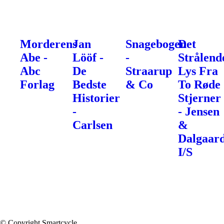
Morderens
Jan
Snagebogen
Det
Abe -
Lööf -
-
Strålend
Abc
De
Straarup
Lys Fra
Forlag
Bedste
& Co
To Røde
Historier
Stjerner
-
- Jensen
Carlsen
&
Dalgaar
I/S
© Copyright Smartcycle