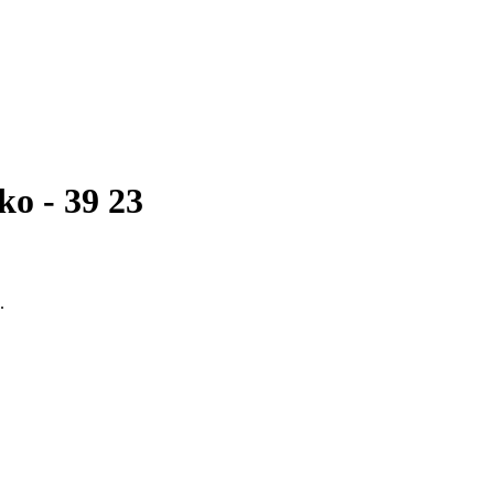
o - 39 23
.