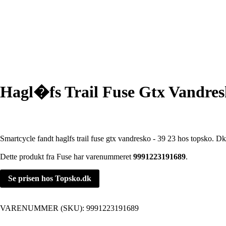
Hagl�fs Trail Fuse Gtx Vandresk
Smartcycle fandt haglfs trail fuse gtx vandresko - 39 23 hos topsko. Dk
Dette produkt fra Fuse har varenummeret
9991223191689
.
Se prisen hos Topsko.dk
VARENUMMER (SKU):
9991223191689