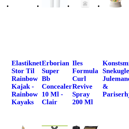
Elastiknet
Erborian
Iles
Konstsm
Stor Til
Super
Formula
Snekugle
Rainbow
Bb
Curl
Juleman
Kajak -
Concealer
Revive
&
Rainbow
10 Ml -
Spray
Pariserh
Kayaks
Clair
200 Ml