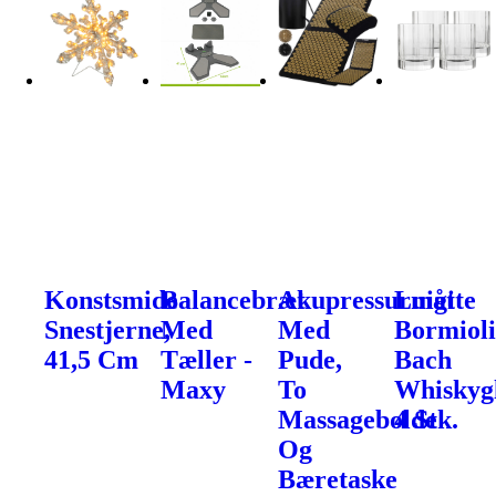
Konstsmide
Balancebræt
Akupressurmåtte
Luigi
Snestjerne,
Med
Med
Bormiol
41,5 Cm
Tæller -
Pude,
Bach
Maxy
To
Whiskygl
Massagebolde
4 Stk.
Og
Bæretaske