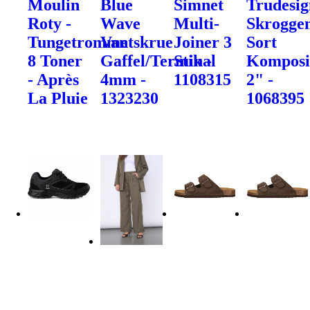
Moulin
Blue
Simnet
Trudesig
Roty -
Wave
Multi-
Skrogge
Tungetromme
Vantskrue
Joiner 3
Sort
8 Toner
Gaffel/Terminal
Stik -
Komposi
- Après
4mm -
1108315
2" -
La Pluie
1323230
1068395