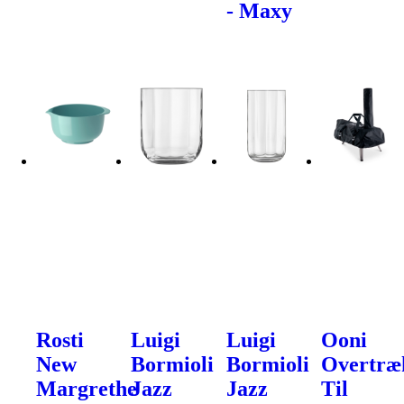
- Maxy
Rosti
Luigi
Luigi
Ooni
New
Bormioli
Bormioli
Overtræ
Margrethe
Jazz
Jazz
Til