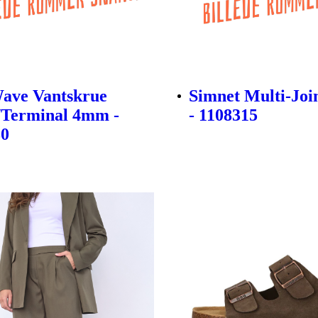
ave Vantskrue
Simnet Multi-Join
/Terminal 4mm -
- 1108315
30