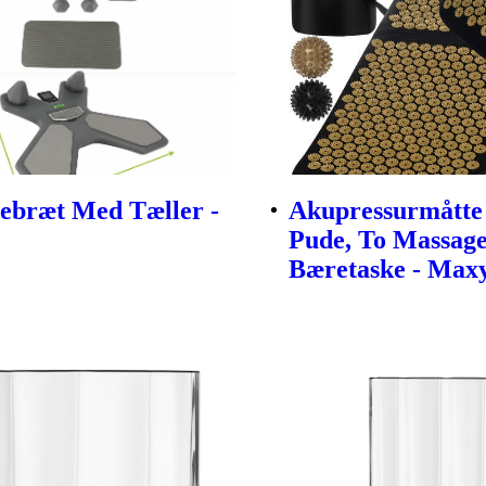
ebræt Med Tæller -
Akupressurmått
Pude, To Massag
Bæretaske - Max