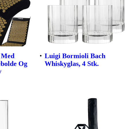
e Med
Luigi Bormioli Bach
ebolde Og
Whiskyglas, 4 Stk.
y