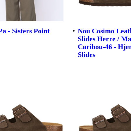
a - Sisters Point
Nou Cosimo Leat
Slides Herre / M
Caribou-46 - Hj
Slides