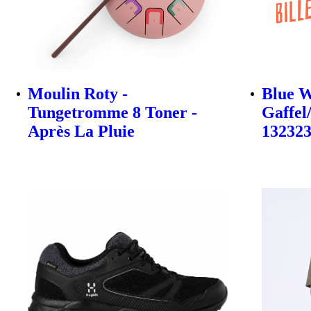
Moulin Roty -
Blue W
Tungetromme 8 Toner -
Gaffel
Après La Pluie
13232