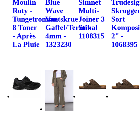
Moulin
Blue
Simnet
Trudesig
Roty -
Wave
Multi-
Skrogge
Tungetromme
Vantskrue
Joiner 3
Sort
8 Toner
Gaffel/Terminal
Stik -
Komposi
- Après
4mm -
1108315
2" -
La Pluie
1323230
1068395