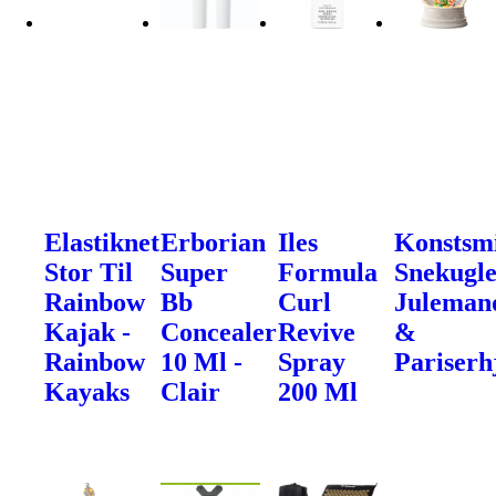
Elastiknet
Erborian
Iles
Konstsm
Stor Til
Super
Formula
Snekugle
Rainbow
Bb
Curl
Juleman
Kajak -
Concealer
Revive
&
Rainbow
10 Ml -
Spray
Pariserh
Kayaks
Clair
200 Ml