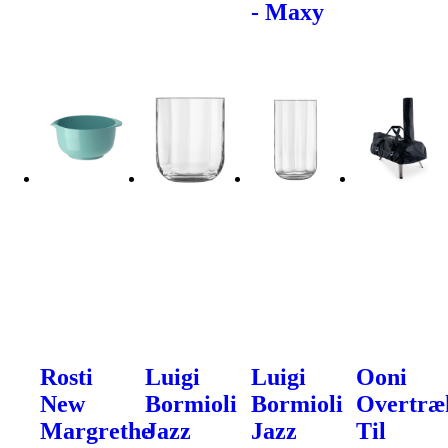
- Maxy
Rosti
Luigi
Luigi
Ooni
New
Bormioli
Bormioli
Overtræ
Margrethe
Jazz
Jazz
Til