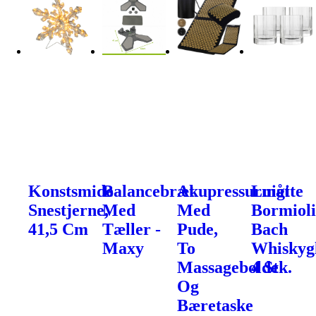
Konstsmide
Balancebræt
Akupressurmåtte
Luigi
Snestjerne,
Med
Med
Bormiol
41,5 Cm
Tæller -
Pude,
Bach
Maxy
To
Whiskygl
Massagebolde
4 Stk.
Og
Bæretaske