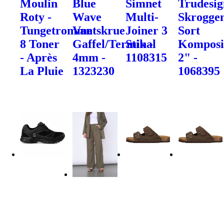
Moulin
Blue
Simnet
Trudesig
Roty -
Wave
Multi-
Skrogge
Tungetromme
Vantskrue
Joiner 3
Sort
8 Toner
Gaffel/Terminal
Stik -
Komposi
- Après
4mm -
1108315
2" -
La Pluie
1323230
1068395