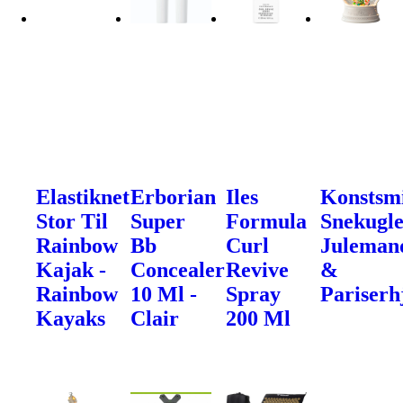
Elastiknet
Erborian
Iles
Konstsm
Stor Til
Super
Formula
Snekugle
Rainbow
Bb
Curl
Juleman
Kajak -
Concealer
Revive
&
Rainbow
10 Ml -
Spray
Pariserh
Kayaks
Clair
200 Ml