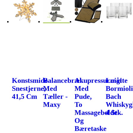
Konstsmide
Balancebræt
Akupressurmåtte
Luigi
Snestjerne,
Med
Med
Bormiol
41,5 Cm
Tæller -
Pude,
Bach
Maxy
To
Whiskygl
Massagebolde
4 Stk.
Og
Bæretaske