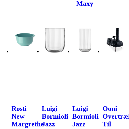
- Maxy
Rosti
Luigi
Luigi
Ooni
New
Bormioli
Bormioli
Overtræ
Margrethe
Jazz
Jazz
Til