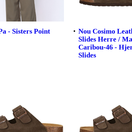
a - Sisters Point
Nou Cosimo Leat
Slides Herre / M
Caribou-46 - Hj
Slides