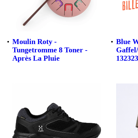
Moulin Roty -
Blue W
Tungetromme 8 Toner -
Gaffel
Après La Pluie
13232