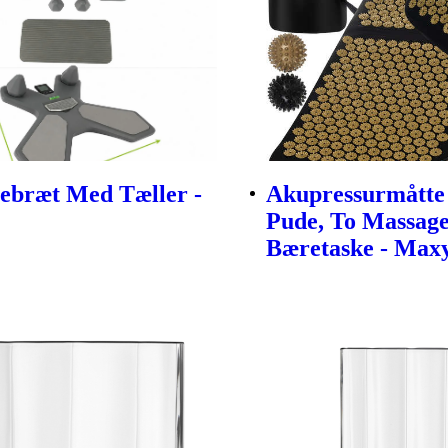
ebræt Med Tæller -
Akupressurmått
Pude, To Massag
Bæretaske - Max