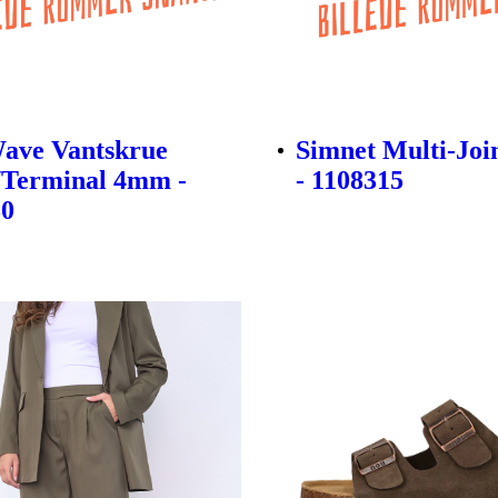
ave Vantskrue
Simnet Multi-Join
/Terminal 4mm -
- 1108315
30