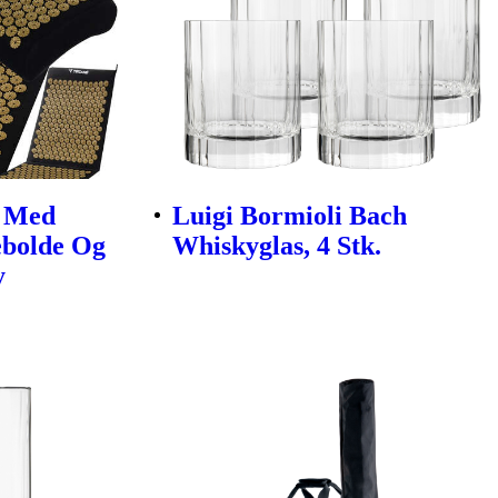
e Med
Luigi Bormioli Bach
ebolde Og
Whiskyglas, 4 Stk.
y