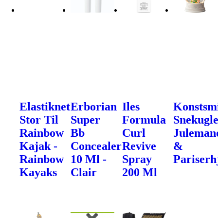
Elastiknet
Erborian
Iles
Konstsm
Stor Til
Super
Formula
Snekugle
Rainbow
Bb
Curl
Juleman
Kajak -
Concealer
Revive
&
Rainbow
10 Ml -
Spray
Pariserh
Kayaks
Clair
200 Ml