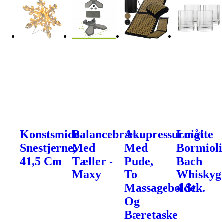
Konstsmide
Balancebræt
Akupressurmåtte
Luigi
Snestjerne,
Med
Med
Bormiol
41,5 Cm
Tæller -
Pude,
Bach
Maxy
To
Whiskygl
Massagebolde
4 Stk.
Og
Bæretaske