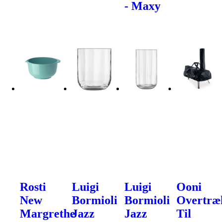
- Maxy
Rosti
Luigi
Luigi
Ooni
New
Bormioli
Bormioli
Overtræ
Margrethe
Jazz
Jazz
Til