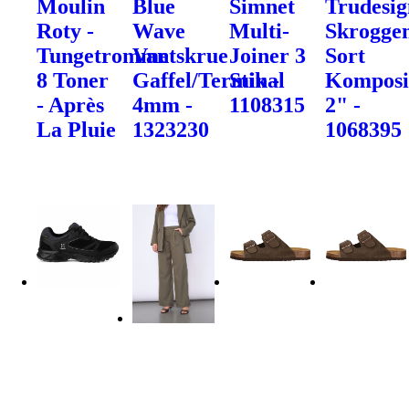
Moulin
Blue
Simnet
Trudesig
Roty -
Wave
Multi-
Skrogge
Tungetromme
Vantskrue
Joiner 3
Sort
8 Toner
Gaffel/Terminal
Stik -
Komposi
- Après
4mm -
1108315
2" -
La Pluie
1323230
1068395