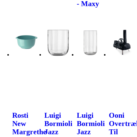
- Maxy
Rosti
Luigi
Luigi
Ooni
New
Bormioli
Bormioli
Overtræ
Margrethe
Jazz
Jazz
Til