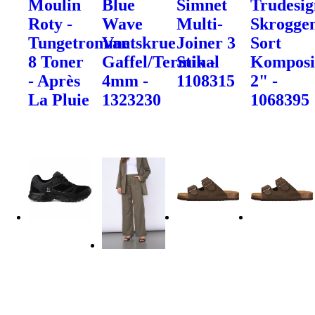
Moulin
Blue
Simnet
Trudesig
Roty -
Wave
Multi-
Skrogge
Tungetromme
Vantskrue
Joiner 3
Sort
8 Toner
Gaffel/Terminal
Stik -
Komposi
- Après
4mm -
1108315
2" -
La Pluie
1323230
1068395