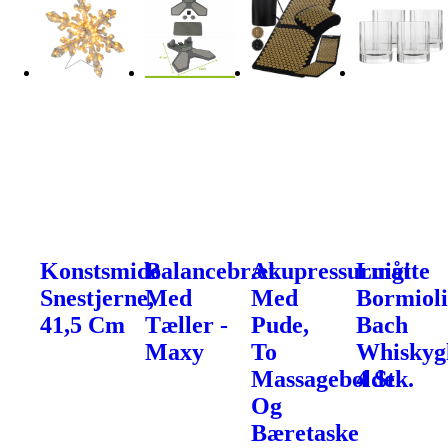
Konstsmide
Balancebræt
Akupressurmåtte
Luigi
Snestjerne,
Med
Med
Bormiol
41,5 Cm
Tæller -
Pude,
Bach
Maxy
To
Whiskygl
Massagebolde
4 Stk.
Og
Bæretaske