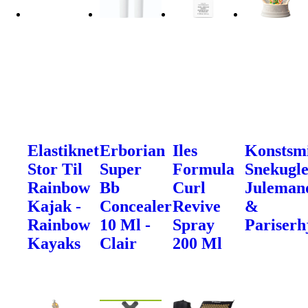
Elastiknet
Erborian
Iles
Konstsm
Stor Til
Super
Formula
Snekugle
Rainbow
Bb
Curl
Juleman
Kajak -
Concealer
Revive
&
Rainbow
10 Ml -
Spray
Pariserh
Kayaks
Clair
200 Ml