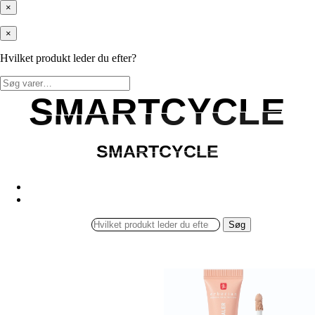
×
×
Hvilket produkt leder du efter?
Søg
efter:
SMARTCYCLE
SMARTCYCLE
SMARTCYCLE
SMARTCYCLE
Søg