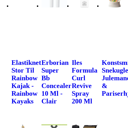
Elastiknet
Erborian
Iles
Konstsm
Stor Til
Super
Formula
Snekugle
Rainbow
Bb
Curl
Juleman
Kajak -
Concealer
Revive
&
Rainbow
10 Ml -
Spray
Pariserh
Kayaks
Clair
200 Ml