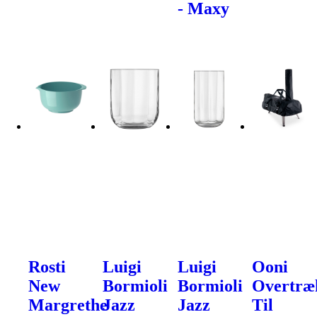
- Maxy
Rosti
Luigi
Luigi
Ooni
New
Bormioli
Bormioli
Overtræ
Margrethe
Jazz
Jazz
Til