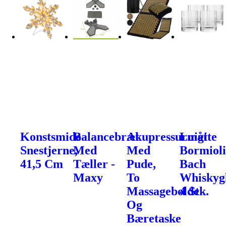
Konstsmide
Balancebræt
Akupressurmåtte
Luigi
Snestjerne,
Med
Med
Bormiol
41,5 Cm
Tæller -
Pude,
Bach
Maxy
To
Whiskygl
Massagebolde
4 Stk.
Og
Bæretaske