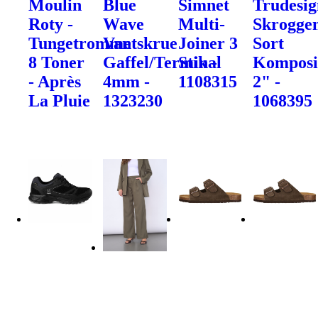
Moulin
Blue
Simnet
Trudesig
Roty -
Wave
Multi-
Skrogge
Tungetromme
Vantskrue
Joiner 3
Sort
8 Toner
Gaffel/Terminal
Stik -
Komposi
- Après
4mm -
1108315
2" -
La Pluie
1323230
1068395