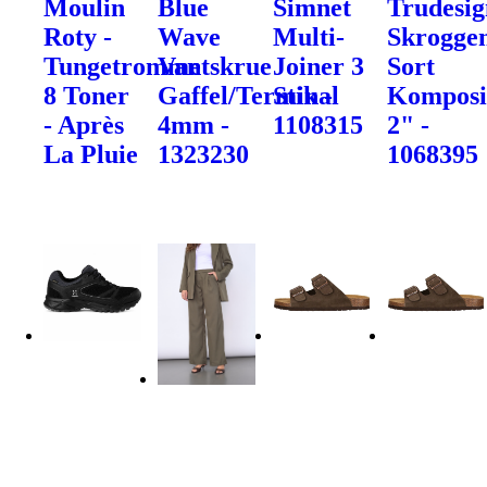
Moulin
Blue
Simnet
Trudesig
Roty -
Wave
Multi-
Skrogge
Tungetromme
Vantskrue
Joiner 3
Sort
8 Toner
Gaffel/Terminal
Stik -
Komposi
- Après
4mm -
1108315
2" -
La Pluie
1323230
1068395