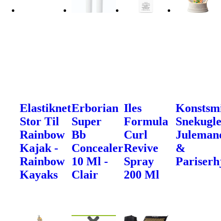
Elastiknet
Erborian
Iles
Konstsm
Stor Til
Super
Formula
Snekugle
Rainbow
Bb
Curl
Juleman
Kajak -
Concealer
Revive
&
Rainbow
10 Ml -
Spray
Pariserh
Kayaks
Clair
200 Ml