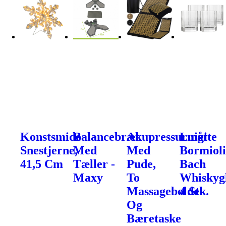
Konstsmide
Balancebræt
Akupressurmåtte
Luigi
Snestjerne,
Med
Med
Bormiol
41,5 Cm
Tæller -
Pude,
Bach
Maxy
To
Whiskygl
Massagebolde
4 Stk.
Og
Bæretaske