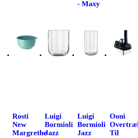
- Maxy
Rosti
Luigi
Luigi
Ooni
New
Bormioli
Bormioli
Overtræ
Margrethe
Jazz
Jazz
Til