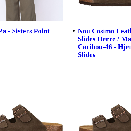
a - Sisters Point
Nou Cosimo Leat
Slides Herre / M
Caribou-46 - Hj
Slides