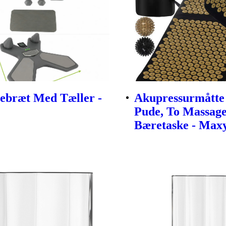
ebræt Med Tæller -
Akupressurmått
Pude, To Massag
Bæretaske - Max