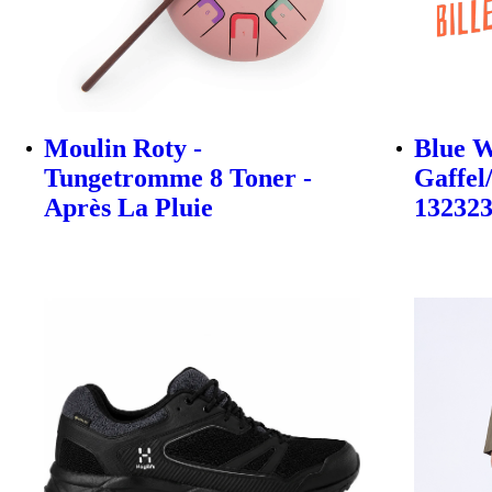
Moulin Roty -
Blue W
Tungetromme 8 Toner -
Gaffel
Après La Pluie
13232