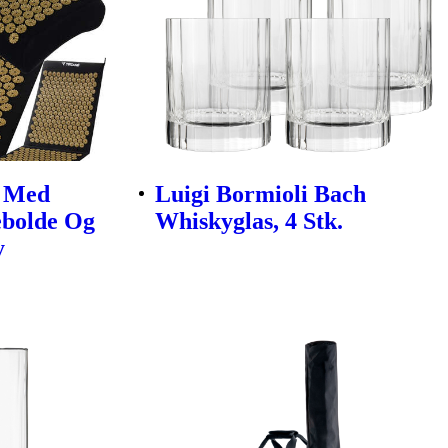
e Med
Luigi Bormioli Bach
ebolde Og
Whiskyglas, 4 Stk.
y