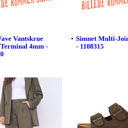
ave Vantskrue
Simnet Multi-Join
/Terminal 4mm -
- 1108315
30