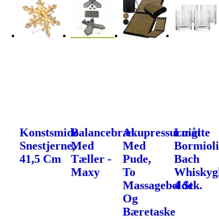
Konstsmide
Balancebræt
Akupressurmåtte
Luigi
Snestjerne,
Med
Med
Bormiol
41,5 Cm
Tæller -
Pude,
Bach
Maxy
To
Whiskygl
Massagebolde
4 Stk.
Og
Bæretaske