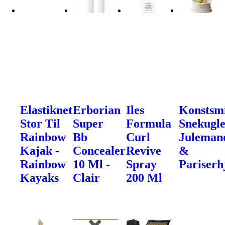
Elastiknet
Erborian
Iles
Konstsm
Stor Til
Super
Formula
Snekugle
Rainbow
Bb
Curl
Juleman
Kajak -
Concealer
Revive
&
Rainbow
10 Ml -
Spray
Pariserh
Kayaks
Clair
200 Ml