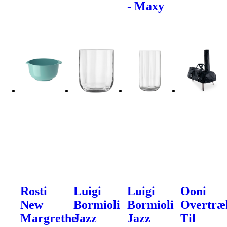
- Maxy
Rosti
Luigi
Luigi
Ooni
New
Bormioli
Bormioli
Overtræ
Margrethe
Jazz
Jazz
Til