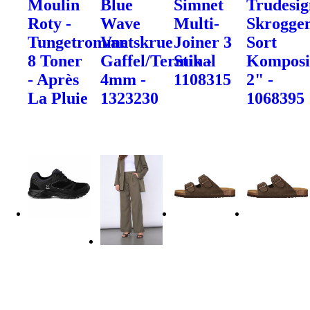
Moulin
Blue
Simnet
Trudesig
Roty -
Wave
Multi-
Skrogge
Tungetromme
Vantskrue
Joiner 3
Sort
8 Toner
Gaffel/Terminal
Stik -
Komposi
- Après
4mm -
1108315
2" -
La Pluie
1323230
1068395