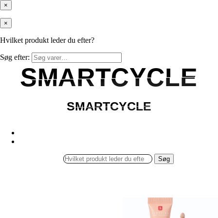
×
×
Hvilket produkt leder du efter?
Søg efter:
SMARTCYCLE
SMARTCYCLE
SMARTCYCLE
SMARTCYCLE
Søg