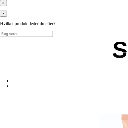
×
×
Hvilket produkt leder du efter?
Søg
efter:
S