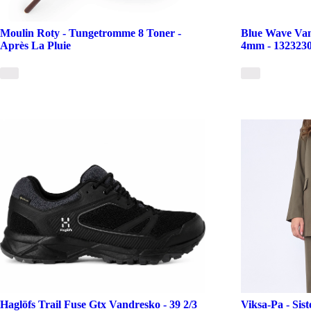
Moulin Roty - Tungetromme 8 Toner -
Blue Wave Van
Après La Pluie
4mm - 132323
Haglöfs Trail Fuse Gtx Vandresko - 39 2/3
Viksa-Pa - Sist