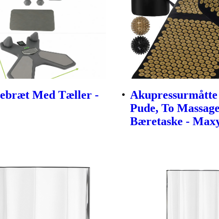
ebræt Med Tæller -
Akupressurmått
Pude, To Massag
Bæretaske - Max