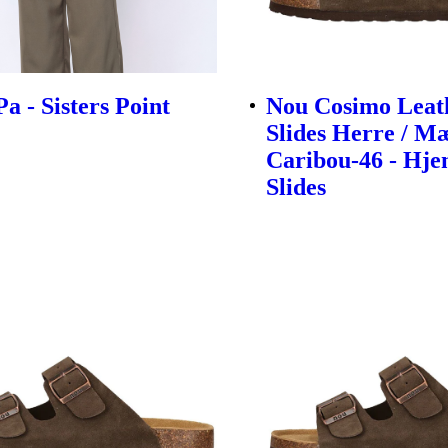
a - Sisters Point
Nou Cosimo Leat
Slides Herre / M
Caribou-46 - Hj
Slides