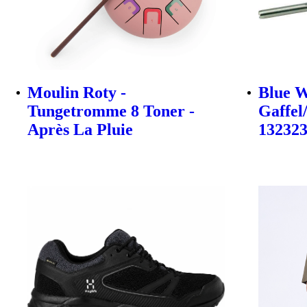
Moulin Roty -
Blue W
Tungetromme 8 Toner -
Gaffel
Après La Pluie
13232