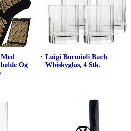
e Med
Luigi Bormioli Bach
ebolde Og
Whiskyglas, 4 Stk.
y