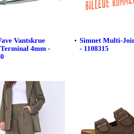
ave Vantskrue
Simnet Multi-Join
/Terminal 4mm -
- 1108315
30