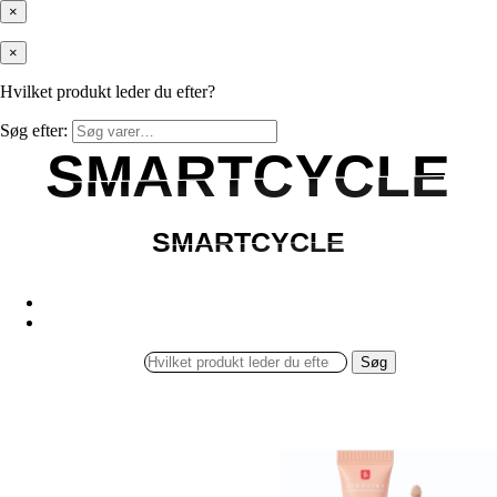
×
×
Hvilket produkt leder du efter?
Søg efter:
SMARTCYCLE
SMARTCYCLE
SMARTCYCLE
SMARTCYCLE
Søg