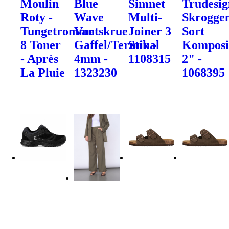
Moulin
Blue
Simnet
Trudesig
Roty -
Wave
Multi-
Skrogge
Tungetromme
Vantskrue
Joiner 3
Sort
8 Toner
Gaffel/Terminal
Stik -
Komposi
- Après
4mm -
1108315
2" -
La Pluie
1323230
1068395