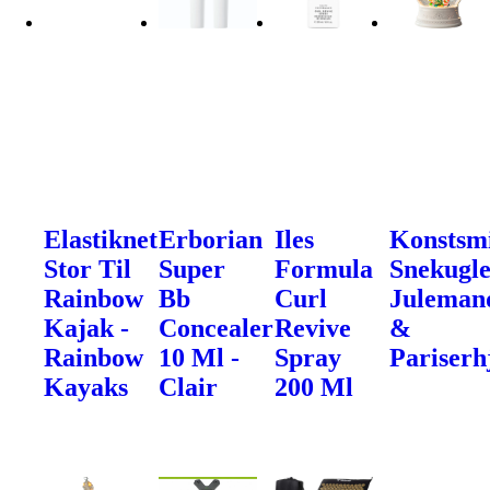
Elastiknet
Erborian
Iles
Konstsm
Stor Til
Super
Formula
Snekugle
Rainbow
Bb
Curl
Juleman
Kajak -
Concealer
Revive
&
Rainbow
10 Ml -
Spray
Pariserh
Kayaks
Clair
200 Ml