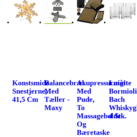
Konstsmide
Balancebræt
Akupressurmåtte
Luigi
Snestjerne,
Med
Med
Bormiol
41,5 Cm
Tæller -
Pude,
Bach
Maxy
To
Whiskygl
Massagebolde
4 Stk.
Og
Bæretaske