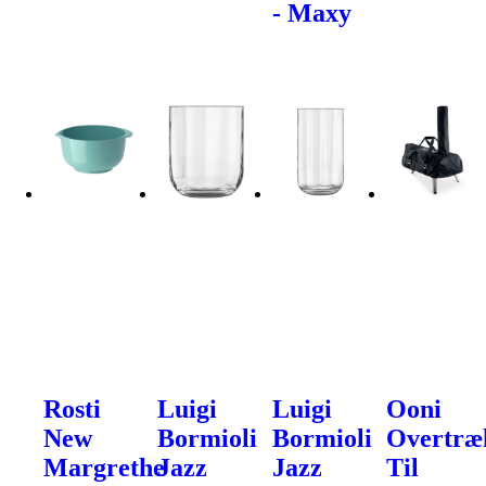
- Maxy
Rosti
Luigi
Luigi
Ooni
New
Bormioli
Bormioli
Overtræ
Margrethe
Jazz
Jazz
Til