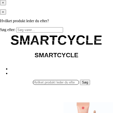
×
×
Hvilket produkt leder du efter?
Søg efter:
SMARTCYCLE
SMARTCYCLE
SMARTCYCLE
SMARTCYCLE
Søg