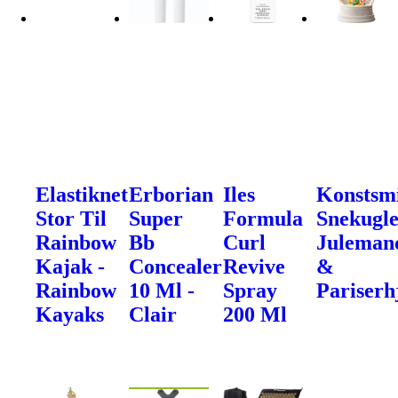
Elastiknet
Erborian
Iles
Konstsm
Stor Til
Super
Formula
Snekugle
Rainbow
Bb
Curl
Juleman
Kajak -
Concealer
Revive
&
Rainbow
10 Ml -
Spray
Pariserh
Kayaks
Clair
200 Ml