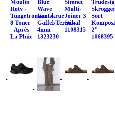
Moulin
Blue
Simnet
Trudesig
Roty -
Wave
Multi-
Skrogge
Tungetromme
Vantskrue
Joiner 3
Sort
8 Toner
Gaffel/Terminal
Stik -
Komposi
- Après
4mm -
1108315
2" -
La Pluie
1323230
1068395