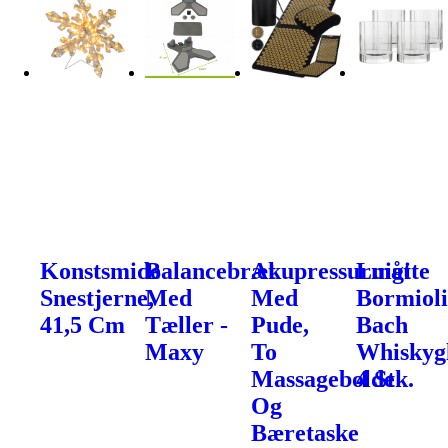
Konstsmide
Balancebræt
Akupressurmåtte
Luigi
Snestjerne,
Med
Med
Bormiol
41,5 Cm
Tæller -
Pude,
Bach
Maxy
To
Whiskygl
Massagebolde
4 Stk.
Og
Bæretaske