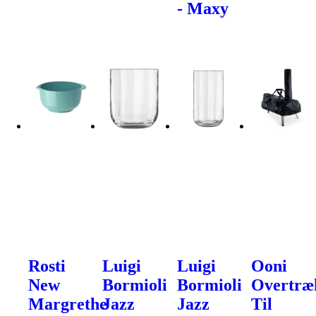
- Maxy
Rosti
Luigi
Luigi
Ooni
New
Bormioli
Bormioli
Overtræ
Margrethe
Jazz
Jazz
Til