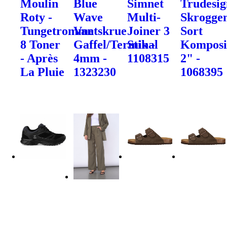
Moulin
Blue
Simnet
Trudesig
Roty -
Wave
Multi-
Skrogge
Tungetromme
Vantskrue
Joiner 3
Sort
8 Toner
Gaffel/Terminal
Stik -
Komposi
- Après
4mm -
1108315
2" -
La Pluie
1323230
1068395