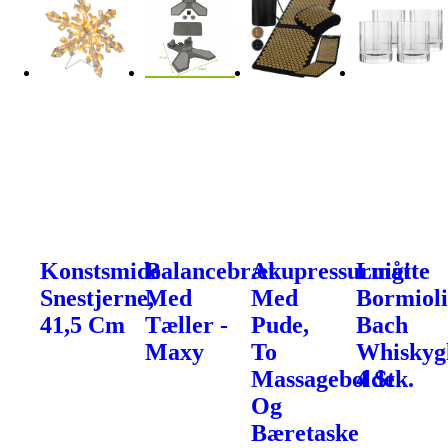
Konstsmide
Balancebræt
Akupressurmåtte
Luigi
Snestjerne,
Med
Med
Bormiol
41,5 Cm
Tæller -
Pude,
Bach
Maxy
To
Whiskygl
Massagebolde
4 Stk.
Og
Bæretaske