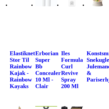
Elastiknet
Erborian
Iles
Konstsm
Stor Til
Super
Formula
Snekugle
Rainbow
Bb
Curl
Juleman
Kajak -
Concealer
Revive
&
Rainbow
10 Ml -
Spray
Pariserh
Kayaks
Clair
200 Ml