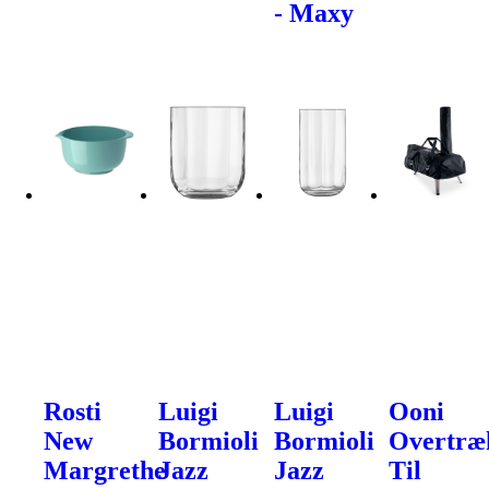
- Maxy
Rosti
Luigi
Luigi
Ooni
New
Bormioli
Bormioli
Overtræ
Margrethe
Jazz
Jazz
Til