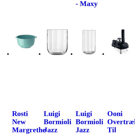
- Maxy
Rosti
Luigi
Luigi
Ooni
New
Bormioli
Bormioli
Overtræ
Margrethe
Jazz
Jazz
Til