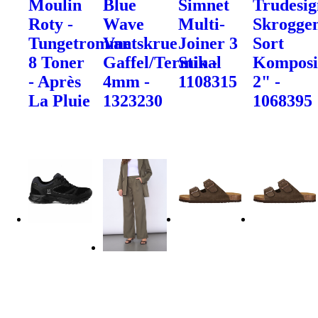
Moulin
Blue
Simnet
Trudesig
Roty -
Wave
Multi-
Skrogge
Tungetromme
Vantskrue
Joiner 3
Sort
8 Toner
Gaffel/Terminal
Stik -
Komposi
- Après
4mm -
1108315
2" -
La Pluie
1323230
1068395