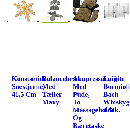
Konstsmide
Balancebræt
Akupressurmåtte
Luigi
Snestjerne,
Med
Med
Bormiol
41,5 Cm
Tæller -
Pude,
Bach
Maxy
To
Whiskygl
Massagebolde
4 Stk.
Og
Bæretaske