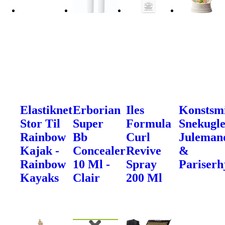
Elastiknet
Erborian
Iles
Konstsm
Stor Til
Super
Formula
Snekugle
Rainbow
Bb
Curl
Juleman
Kajak -
Concealer
Revive
&
Rainbow
10 Ml -
Spray
Pariserh
Kayaks
Clair
200 Ml