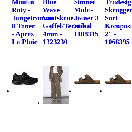
Moulin
Blue
Simnet
Trudesig
Roty -
Wave
Multi-
Skrogge
Tungetromme
Vantskrue
Joiner 3
Sort
8 Toner
Gaffel/Terminal
Stik -
Komposi
- Après
4mm -
1108315
2" -
La Pluie
1323230
1068395