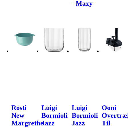
- Maxy
Rosti
Luigi
Luigi
Ooni
New
Bormioli
Bormioli
Overtræ
Margrethe
Jazz
Jazz
Til