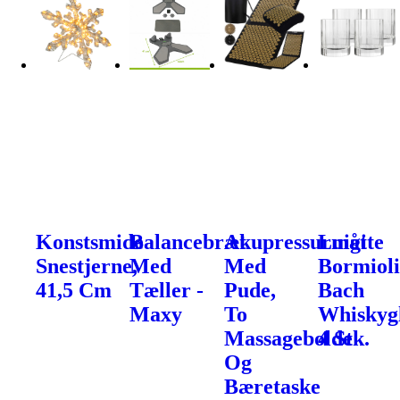
Konstsmide
Balancebræt
Akupressurmåtte
Luigi
Snestjerne,
Med
Med
Bormiol
41,5 Cm
Tæller -
Pude,
Bach
Maxy
To
Whiskygl
Massagebolde
4 Stk.
Og
Bæretaske