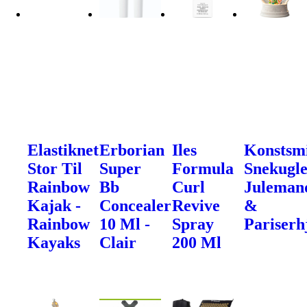
Elastiknet
Erborian
Iles
Konstsm
Stor Til
Super
Formula
Snekugle
Rainbow
Bb
Curl
Juleman
Kajak -
Concealer
Revive
&
Rainbow
10 Ml -
Spray
Pariserh
Kayaks
Clair
200 Ml